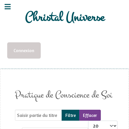
Christal Universe
Connexion
Pratique de Conscience de Soi
Saisir partie du titre
Filtre
Effacer
Afficher #