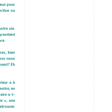
ieux pour
ective ou
otre vie.
gravitent
nce.
res, bien
nous nous
enant? Eh
rieur a à
ontre, en
raire a-t-
te », une
etrouver.