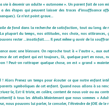
 vie à devenir un adulte « autonome ». Un parent fait de son m
 des étapes qui peuvent laisser des traces d'insuffisance aff
anques). Ce n'est point grave...
toile de fond dans la recherche de satisfaction, tout au long de n
 La plupart du temps, nos attitudes, nos choix, nos attirances, 
vons rester ...insatisfait...... Il peut même y avoir de la souffra
nance avec une blessure. On reproche tout à « l'autre », aux aut
sence de cet enfant qui est toujours, là, quelque part en nous, 
bon ! Peut-on rattraper quelque chose, on est « grand » maint
é ! Alors Prenez un temps pour écouter ce que notre enfant inté
 parents symboliques de cet enfant. Quand nous allons à sa renc
crivez-le, Est-il triste, en colère, content de nous voir ou au cont
s attentif à tous les détails.Maintenant que nous sommes « Adul
, nous pouvons lui parler, le consoler, l'étreindre de JOIE de le r