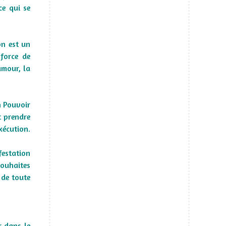
ce qui se
on est un
 force de
'amour, la
un Pouvoir
t prendre
xécution.
festation
 souhaites
 de toute
r dans le