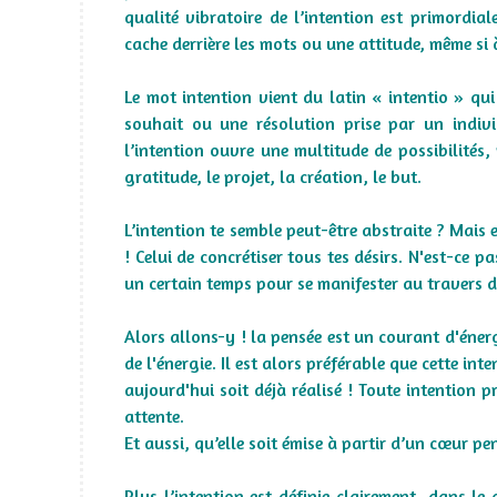
qualité vibratoire de l’intention est primordial
cache derrière les mots ou une attitude, même si 
Le mot intention vient du latin « intentio » qui
souhait ou une résolution prise par un individ
l’intention ouvre une multitude de possibilités, p
gratitude, le projet, la création, le but.
L’intention te semble peut-être abstraite ? Mais e
! Celui de concrétiser tous tes désirs. N'est-ce 
un certain temps pour se manifester au travers d’
Alors allons-y ! la pensée est un courant d'énerg
de l'énergie. Il est alors préférable que cette int
aujourd'hui soit déjà réalisé ! Toute intention p
attente.
Et aussi, qu’elle soit émise à partir d’un cœur 
Plus l’intention est définie clairement, dans le