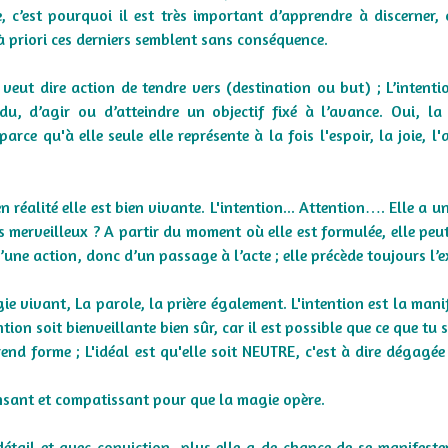
e, c’est pourquoi il est très important d’apprendre à discerner, 
à priori ces derniers semblent sans conséquence.
 veut dire action de tendre vers (destination ou but) ; L’intenti
u, d’agir ou d’atteindre un objectif fixé à l’avance. Oui, la
arce qu'à elle seule elle représente à la fois l'espoir, la joie, l
n réalité elle est bien vivante. L'intention... Attention…. Elle a 
pas merveilleux ? A partir du moment où elle est formulée, elle peu
une action, donc d’un passage à l’acte ; elle précède toujours l’e
ie vivant, La parole, la prière également. L'intention est la mani
ention soit bienveillante bien sûr, car il est possible que ce que tu
rend forme ; L'idéal est qu'elle soit NEUTRE, c'est à dire dégagée
pensant et compatissant pour que la magie opère.
 détail et avec conviction, plus elle a de chance de se manifeste