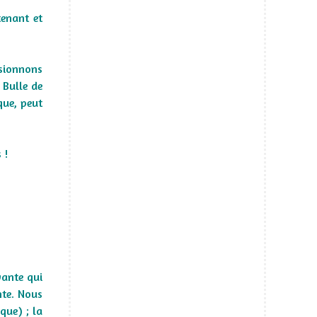
tenant et
usionnons
 Bulle de
que, peut
 !
vante qui
nte. Nous
que) ; la