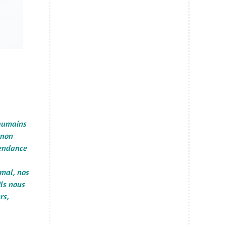
 humains
 non
pendance
 mal, nos
Ils nous
rs,