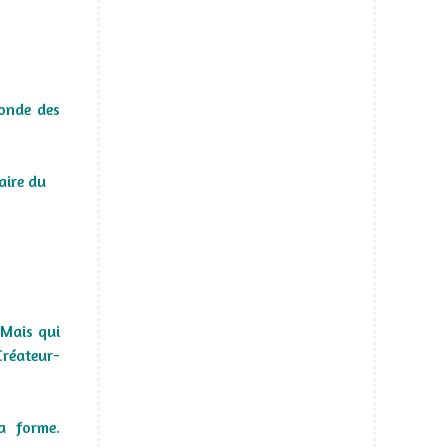
.
monde des
aire du
 Mais qui
Créateur-
a forme.