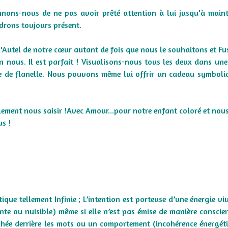
nnons-nous de ne pas avoir prêté attention à lui jusqu'à main
drons toujours présent.
l'Autel de notre cœur autant de fois que nous le souhaitons et F
en nous. Il est parfait ! Visualisons-nous tous les deux dans une
le de flanelle. Nous pouvons même lui offrir un cadeau symboli
llement nous saisir !Avec Amour...pour notre enfant coloré et nous
s !
ique tellement Infinie ; L’intention est porteuse d’une énergie vi
nte ou nuisible) même si elle n’est pas émise de manière conscie
chée derrière les mots ou un comportement (incohérence énergéti