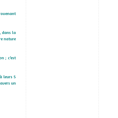
provenant
, dans la
tre nature
n ; c’est
à leurs 5
ravers un