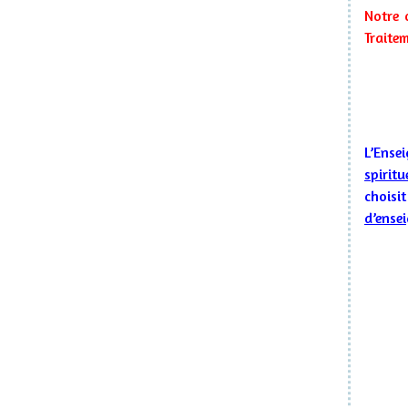
Notre 
Traite
L’Ense
spiritu
choisi
d’ense