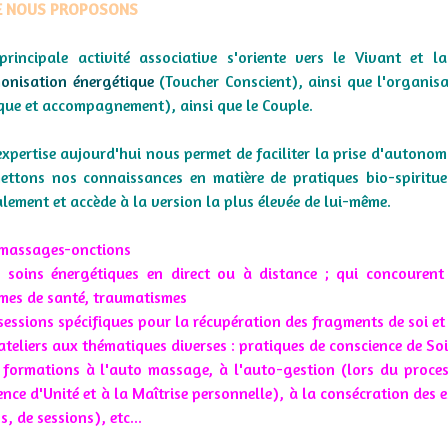
E NOUS PROPOSONS
principale activité associative s'oriente vers le Vivant et l
onisation énergétique
(Toucher Conscient), ainsi que l'organisa
ique et accompagnement), ainsi que le Couple.
expertise aujourd'hui nous permet de faciliter la prise d'autono
ettons nos connaissances en matière de pratiques bio-spirituel
alement et accède à la version la plus élevée de lui-même.
massages-onctions
soins énergétiques en direct ou à distance ; qui concourent 
mes de santé, traumatismes
sessions spécifiques pour la récupération des fragments de soi e
ateliers aux thématiques diverses : pratiques de conscience de So
formations à l'auto massage, à l'auto-gestion (lors du proce
nce d'Unité et à la Maîtrise personnelle), à la consécration des e
s, de sessions), etc...