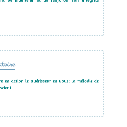
nt de maintenir et de renforcer son intégrité
toire
tre en action le guérisseur en vous; la mélodie de
scient.