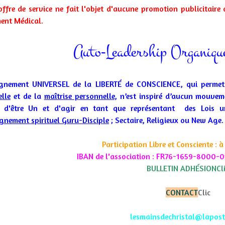
offre de service ne fait l'objet d'aucune promotion publicitair
ment Médical.
Auto-Leadership Organique
ignement UNIVERSEL de la LIBERTÉ de CONSCIENCE, qui perme
elle
et de la
maîtrise personnelle
, n’est inspiré d’aucun mouveme
t d'être Un et d'agir en tant que représentant des Lois uni
ignement spirituel Guru-Disciple
; Sectaire, Religieux ou New Age.
Participation Libre et Consciente : à
IBAN de l'association : FR76-1659-8000
BULLETIN ADHÉSION
Cl
CONTACT
Clic
lesmainsdechristal@lapos