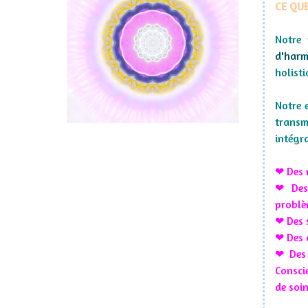
CE QU
Notre 
d'harm
holist
Notre 
transm
intégr
❤ Des 
❤ Des 
problè
❤ Des 
❤ Des 
❤ Des 
Conscie
de soin