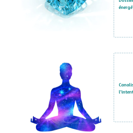
Dossie
énergét
Canali
l'inten