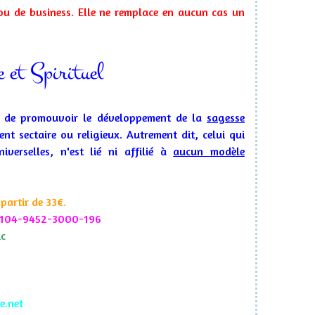
e ou de business. Elle ne remplace en aucun cas un
 et Spirituel
t de promouvoir le développement de la
sagesse
nt sectaire ou religieux. Autrement dit, celui qui
verselles, n'est lié ni affilié à
aucun modèle
 partir de 33€.
-0104-9452-3000-196
ic
te.net